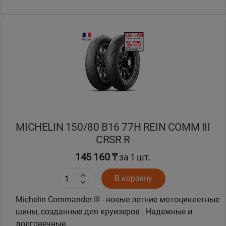
Уральск
Усть-Каменогорск
Шымкент
Экибастуз
MICHELIN 150/80 B16 77H REIN COMM III
Бишкек
CRSR R
145 160 ₸
за 1 шт.
В корзину
Michelin Commander III - новые летние мотоциклетные
шины, созданные для круизеров . Надежные и
долговечные.