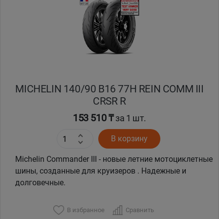
Кокшетау
Костанай
Кызылорда
MICHELIN 140/90 B16 77H REIN COMM III
Павлодар
CRSR R
Петропавловск
153 510 ₸
за 1 шт.
В корзину
Семей
Michelin Commander III - новые летние мотоциклетные
Талдыкорган
шины, созданные для круизеров . Надежные и
долговечные.
Тараз
В избранное
Сравнить
Темиртау