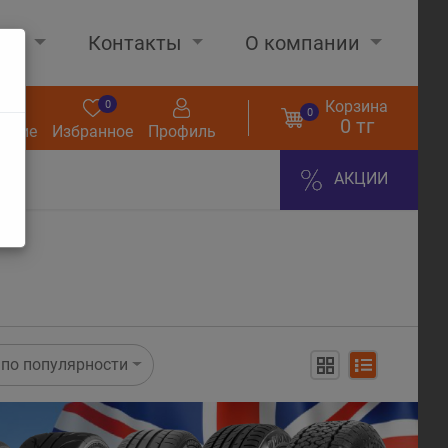
нах
Контакты
О компании
Корзина
0
0
0
0 тг
нение
Избранное
Профиль
АКЦИИ
по популярности