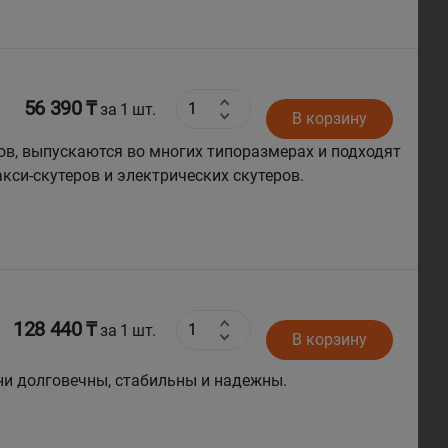
56 390 ₸
за 1 шт.
В корзину
ов, выпускаются во многих типоразмерах и подходят
кси-скутеров и электрических скутеров.
128 440 ₸
за 1 шт.
В корзину
elin Commander II специально для круизеров. Они долговечны, стабильны и надежны.