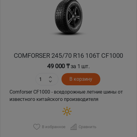
Кокшетау
Костанай
Кызылорда
COMFORSER 245/70 R16 106T CF1000
Павлодар
49 000 ₸
за 1 шт.
Петропавловск
В корзину
Семей
Comforser CF1000 - вседорожные летние шины от
известного китайского производителя
Талдыкорган
Тараз
В избранное
Сравнить
Темиртау