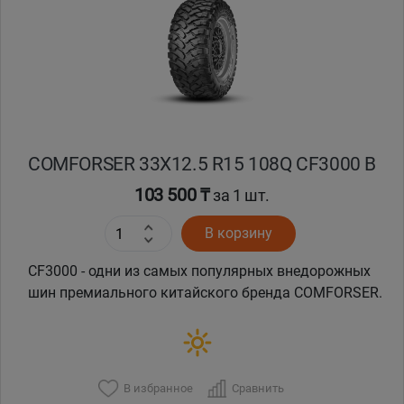
Кокшетау
Костанай
Кызылорда
COMFORSER 33X12.5 R15 108Q CF3000 B
Павлодар
103 500 ₸
за 1 шт.
Петропавловск
В корзину
Семей
CF3000 - одни из самых популярных внедорожных
шин премиального китайского бренда COMFORSER.
Талдыкорган
Тараз
В избранное
Сравнить
Темиртау