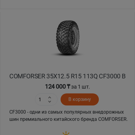
Уральск
Усть-Каменогорск
Шымкент
Экибастуз
COMFORSER 35X12.5 R15 113Q CF3000 B
Бишкек
124 000 ₸
за 1 шт.
В корзину
CF3000 - одни из самых популярных внедорожных
шин премиального китайского бренда COMFORSER.