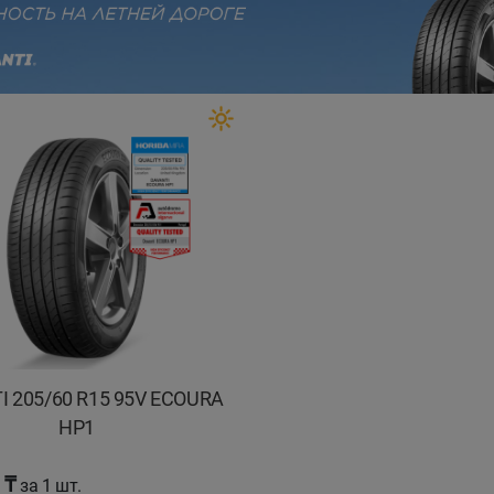
evious
I 205/60 R15 95V ECOURA
HP1
 ₸
за 1 шт.