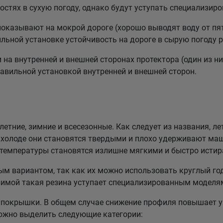
стях в сухую погоду, однако будут уступать специализи
казывают на мокрой дороге (хорошо выводят воду от пят
льной установке устойчивость на дороге в сырую погоду р
а внутренней и внешней сторонах протектора (один из них
равильной установкой внутренней и внешней сторон.
етние, зимние и всесезонные. Как следует из названия, ле
холоде они становятся твердыми и плохо удерживают маш
 температуры становятся излишне мягкими и быстро истир
 вариантом, так как их можно использовать круглый год
зимой такая резина уступает специализированным моделя
покрышки. В общем случае снижение профиля повышает у
можно выделить следующие категории: