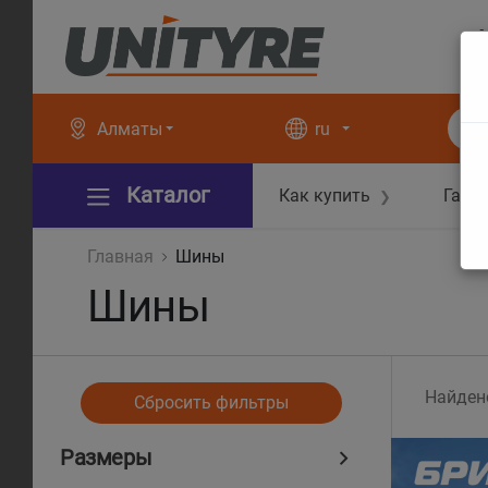
+
+
Алматы
ru
Каталог
Как купить
Гара
❯
Главная
Шины
Шины
Найден
Сбросить фильтры
Размеры