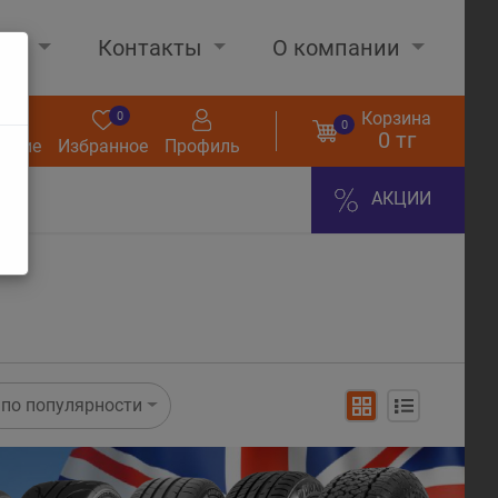
нах
Контакты
О компании
Корзина
0
0
0
0 тг
нение
Избранное
Профиль
АКЦИИ
по популярности