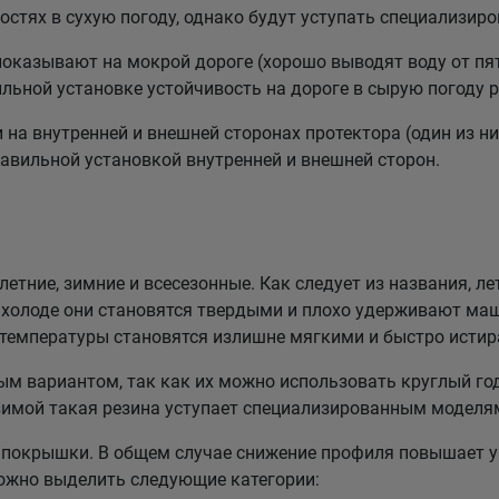
стях в сухую погоду, однако будут уступать специализи
казывают на мокрой дороге (хорошо выводят воду от пят
льной установке устойчивость на дороге в сырую погоду р
а внутренней и внешней сторонах протектора (один из них
равильной установкой внутренней и внешней сторон.
етние, зимние и всесезонные. Как следует из названия, ле
холоде они становятся твердыми и плохо удерживают маш
 температуры становятся излишне мягкими и быстро истир
 вариантом, так как их можно использовать круглый год
зимой такая резина уступает специализированным моделя
покрышки. В общем случае снижение профиля повышает у
можно выделить следующие категории: