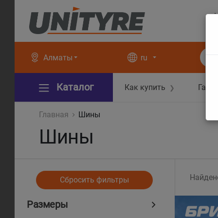
+
+
Алматы
ru
Каталог
Как купить
Гара
❯
Главная
Шины
Шины
Найден
Сбросить фильтры
Размеры