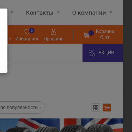
нах
Контакты
О компании
Корзина
0
0
0
0 тг
нение
Избранное
Профиль
АКЦИИ
по популярности