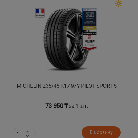
Кокшетау
Костанай
Кызылорда
Павлодар
Петропавловск
MICHELIN 235/45 R17 97Y PILOT SPORT 5
Семей
Талдыкорган
73 950 ₸
за 1 шт.
Тараз
В корзину
Темиртау