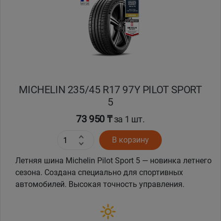
Кокшетау
Костанай
Кызылорда
MICHELIN 235/45 R17 97Y PILOT SPORT
Павлодар
5
Петропавловск
73 950 ₸
за 1 шт.
В корзину
Семей
Летняя шина Michelin Pilot Sport 5 — новинка летнего
Талдыкорган
сезона. Создана специально для спортивных
автомобилей. Высокая точность управления.
Тараз
Темиртау