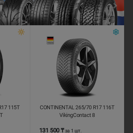
Next
R17 115T
CONTINENTAL 265/70 R17 116T
/T
VikingContact 8
131 500 ₸
за 1 шт.