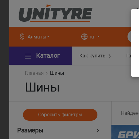
+
+
Алматы
ru
Каталог
Как купить
Гара
❯
Главная
Шины
Шины
Найден
Сбросить фильтры
Размеры