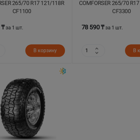
ER 265/70 R17 121/118R
COMFORSER 265/70 R17
CF1100
CF3300
 ₸
78 590 ₸
за 1 шт.
за 1 шт.
В корзину
В 