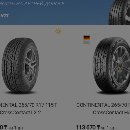
evious
ENTAL 265/70 R17 115T
CONTINENTAL 265/70 
CrossContact LX 2
CrossContact H
0 ₸
113 670 ₸
за 1 шт.
за 1 шт.