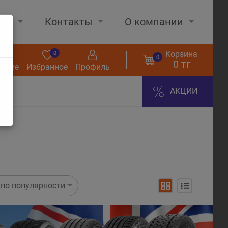
нах
Контакты
О компании
Корзина
0
0
0
0 тг
нение
Избранное
Профиль
АКЦИИ
по популярности