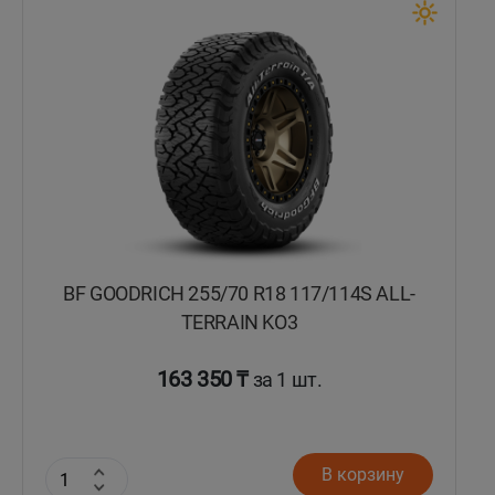
Кокшетау
Костанай
Кызылорда
Павлодар
Петропавловск
BF GOODRICH 255/70 R18 117/114S ALL-
Семей
TERRAIN KO3
Талдыкорган
163 350 ₸
за 1 шт.
Тараз
В корзину
Темиртау