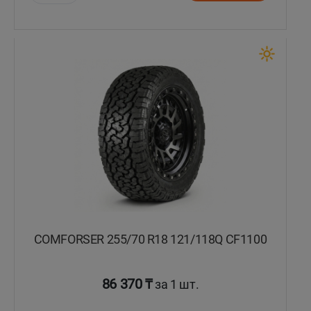
Уральск
Усть-Каменогорск
Шымкент
Экибастуз
Бишкек
COMFORSER 255/70 R18 121/118Q CF1100
86 370 ₸
за 1 шт.