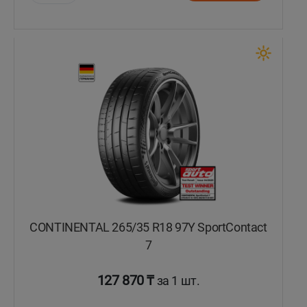
Уральск
Усть-Каменогорск
Шымкент
Экибастуз
Бишкек
CONTINENTAL 265/35 R18 97Y SportContact
7
127 870 ₸
за 1 шт.