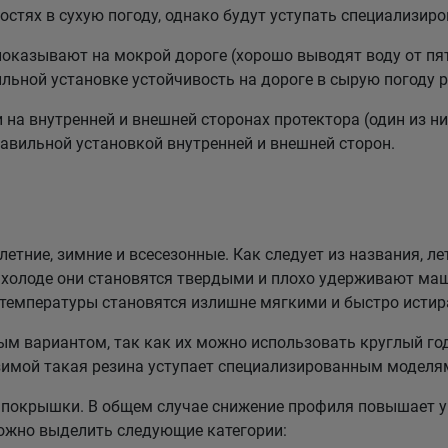
стях в сухую погоду, однако будут уступать специализи
казывают на мокрой дороге (хорошо выводят воду от пят
льной установке устойчивость на дороге в сырую погоду р
а внутренней и внешней сторонах протектора (один из них
равильной установкой внутренней и внешней сторон.
етние, зимние и всесезонные. Как следует из названия, ле
холоде они становятся твердыми и плохо удерживают маш
 температуры становятся излишне мягкими и быстро истир
 вариантом, так как их можно использовать круглый год
зимой такая резина уступает специализированным моделя
покрышки. В общем случае снижение профиля повышает у
можно выделить следующие категории: