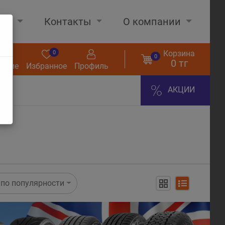
нах
Контакты
О компании
Корзина
0
0
0
0 тг
нение
Избранное
Профиль
АКЦИИ
по популярности