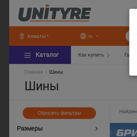
+
+
Алматы
ru
Каталог
Как купить
Гара
❯
Главная
Шины
Шины
Найден
Сбросить фильтры
Размеры