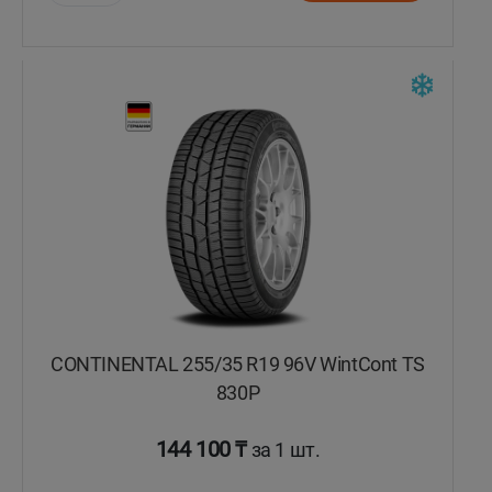
Уральск
Усть-Каменогорск
Шымкент
Экибастуз
Бишкек
CONTINENTAL 255/35 R19 96V WintCont TS
830P
144 100 ₸
за 1 шт.