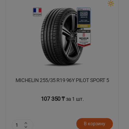
Кокшетау
Костанай
Кызылорда
Павлодар
Петропавловск
MICHELIN 255/35 R19 96Y PILOT SPORT 5
Семей
Талдыкорган
107 350 ₸
за 1 шт.
Тараз
В корзину
Темиртау