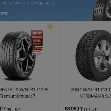
evious
ENTAL 265/50 R19 110Y
IKON 265/50 R19 110
PremiumContact 7
NORDMAN 8 SU
0 ₸
83 050 ₸
за 1 шт.
за 1 шт.