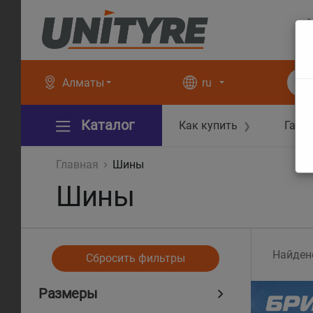
+
+
Алматы
ru
Каталог
Как купить
Гара
❯
Главная
Шины
Шины
Найден
Сбросить фильтры
Размеры