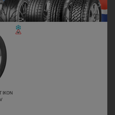
Next
T IKON
V