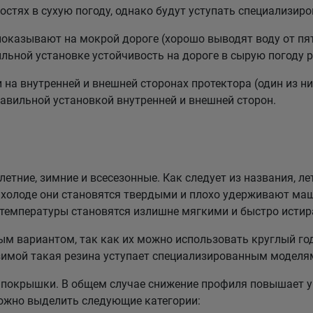
стях в сухую погоду, однако будут уступать специализи
казывают на мокрой дороге (хорошо выводят воду от пят
льной установке устойчивость на дороге в сырую погоду р
а внутренней и внешней сторонах протектора (один из них
равильной установкой внутренней и внешней сторон.
етние, зимние и всесезонные. Как следует из названия, ле
холоде они становятся твердыми и плохо удерживают маш
 температуры становятся излишне мягкими и быстро истир
 вариантом, так как их можно использовать круглый год
зимой такая резина уступает специализированным моделя
покрышки. В общем случае снижение профиля повышает у
можно выделить следующие категории: