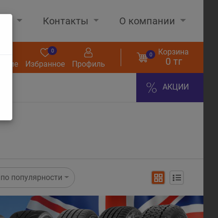
нах
Контакты
О компании
Корзина
0
0
0
0 тг
нение
Избранное
Профиль
АКЦИИ
по популярности