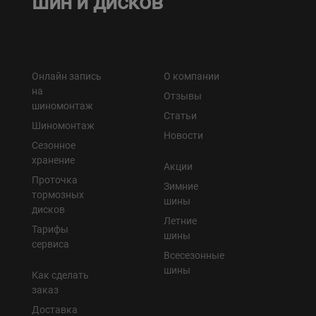
шин и дисков
Онлайн запись
О компании
на
Отзывы
шиномонтаж
Статьи
Шиномонтаж
Новости
Сезонное
хранение
Акции
Проточка
Зимние
тормозных
шины
дисков
Летние
Тарифы
шины
сервиса
Всесезонные
шины
Как сделать
заказ
Доставка