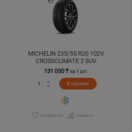
Кокшетау
Костанай
Кызылорда
MICHELIN 235/55 R20 102V
Павлодар
CROSSCLIMATE 2 SUV
Петропавловск
131 050 ₸
за 1 шт.
В корзину
Семей
Талдыкорган
Тараз
В избранное
Сравнить
Темиртау