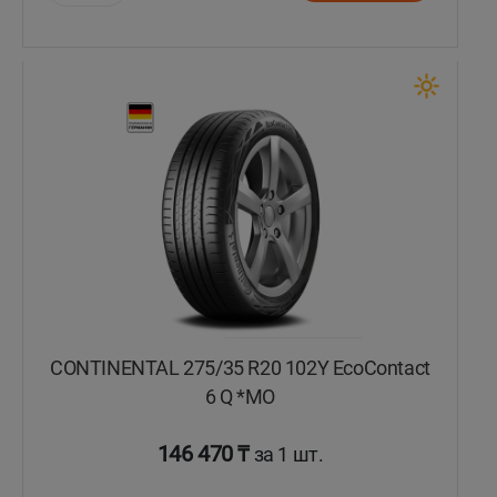
Уральск
Усть-Каменогорск
Шымкент
Экибастуз
Бишкек
CONTINENTAL 275/35 R20 102Y EcoContact
6 Q *MO
146 470 ₸
за 1 шт.