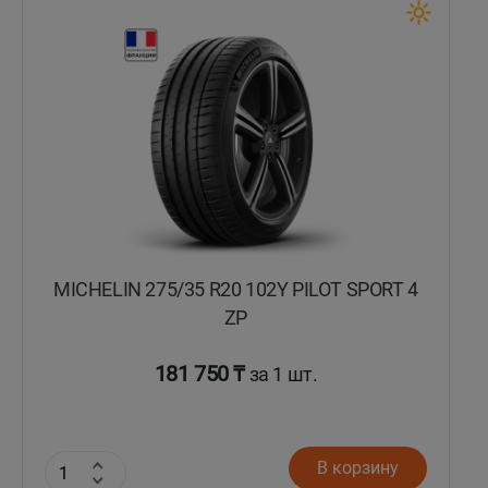
Кокшетау
Костанай
Кызылорда
Павлодар
Петропавловск
MICHELIN 275/35 R20 102Y PILOT SPORT 4
Семей
ZP
Талдыкорган
181 750 ₸
за 1 шт.
Тараз
В корзину
Темиртау