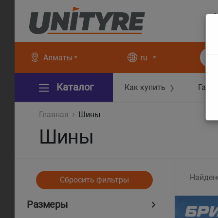
+
+
Алматы
ru
Каталог
Как купить
Гара
❯
Главная
Шины
Шины
Найден
Сбросить фильтры
Размеры