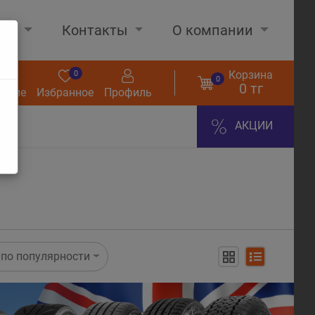
нах
Контакты
О компании
Корзина
0
0
0
0 тг
нение
Избранное
Профиль
АКЦИИ
по популярности