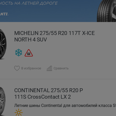
evious
MICHELIN 275/55 R20 117T X-ICE
NORTH 4 SUV
В избранное
Сравнить
CONTINENTAL 275/55 R20 P
111S CrossContact LX 2
Летние шины Continental для автомобилей класса 
на дороге и легком бездорожье.