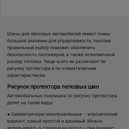
Уральск
Усть-Каменогорск
Шины для легковых автомобилей имеют очень
большое значение для управляемости, поэтому
Шымкент
правильный выбор поможет обеспечить
безопасность пассажиров, а также экономичный
Экибастуз
расход топлива. Чаще всего их различают по
рисунку протектора и по климатическим
Бишкек
характеристикам.
Рисунок протектора легковых шин
Автомобильные покрышки по рисунку протектора
делят на такие виды:
● Симметричные ненаправленные — классический
вариант, самый простой и дешевый. Можно
использовать в городе и на шоссе — они покажут