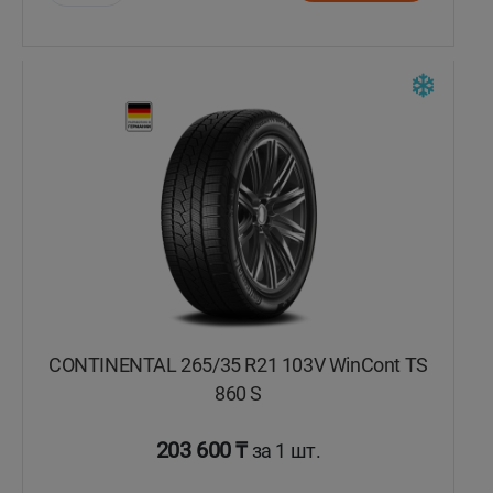
Уральск
Усть-Каменогорск
Шымкент
Экибастуз
Бишкек
CONTINENTAL 265/35 R21 103V WinCont TS
860 S
203 600 ₸
за 1 шт.