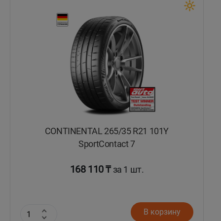
Кокшетау
Костанай
Кызылорда
Павлодар
Петропавловск
CONTINENTAL 265/35 R21 101Y
Семей
SportContact 7
Талдыкорган
168 110 ₸
за 1 шт.
Тараз
В корзину
Темиртау