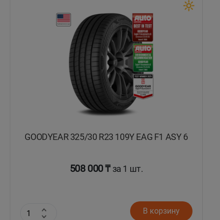
Кокшетау
Костанай
Кызылорда
Павлодар
Петропавловск
GOODYEAR 325/30 R23 109Y EAG F1 ASY 6
Семей
Талдыкорган
508 000 ₸
за 1 шт.
Тараз
В корзину
Темиртау