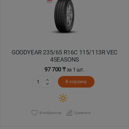
Кокшетау
Костанай
Кызылорда
GOODYEAR 235/65 R16C 115/113R VEC
Павлодар
4SEASONS
Петропавловск
97 700 ₸
за 1 шт.
В корзину
Семей
Талдыкорган
Тараз
В избранное
Сравнить
Темиртау