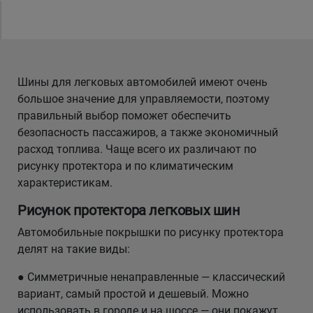
Уральск
Усть-Каменогорск
Шины для легковых автомобилей имеют очень
большое значение для управляемости, поэтому
Шымкент
правильный выбор поможет обеспечить
безопасность пассажиров, а также экономичный
Экибастуз
расход топлива. Чаще всего их различают по
рисунку протектора и по климатическим
Бишкек
характеристикам.
Рисунок протектора легковых шин
Автомобильные покрышки по рисунку протектора
делят на такие виды:
● Симметричные ненаправленные — классический
вариант, самый простой и дешевый. Можно
использовать в городе и на шоссе — они покажут