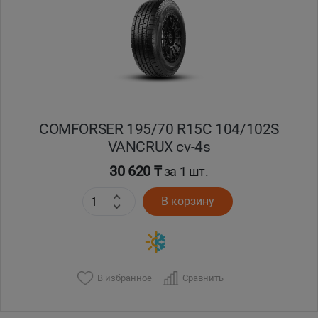
Кокшетау
Костанай
Кызылорда
COMFORSER 195/70 R15C 104/102S
Павлодар
VANCRUX cv-4s
Петропавловск
30 620 ₸
за 1 шт.
В корзину
Семей
Талдыкорган
Тараз
В избранное
Сравнить
Темиртау