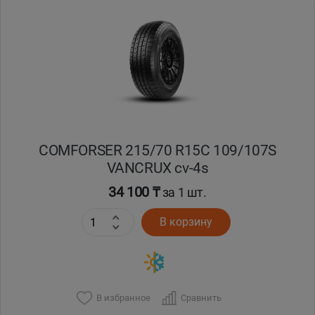
Уральск
Усть-Каменогорск
Шымкент
Экибастуз
COMFORSER 215/70 R15C 109/107S
VANCRUX cv-4s
Бишкек
34 100 ₸
за 1 шт.
В корзину
В избранное
Сравнить