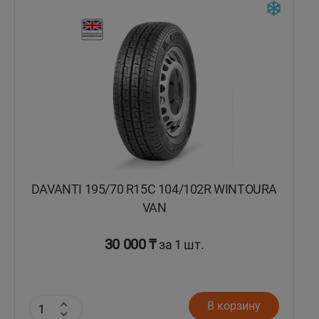
Кокшетау
Костанай
Кызылорда
Павлодар
Петропавловск
DAVANTI 195/70 R15C 104/102R WINTOURA
Семей
VAN
Талдыкорган
30 000 ₸
за 1 шт.
Тараз
В корзину
Темиртау