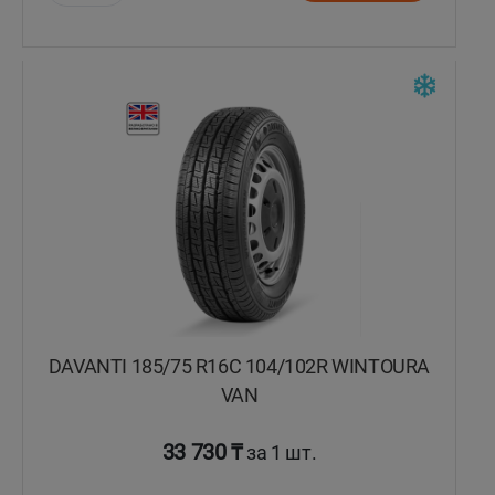
Уральск
Усть-Каменогорск
Шымкент
Экибастуз
Бишкек
DAVANTI 185/75 R16C 104/102R WINTOURA
VAN
33 730 ₸
за 1 шт.