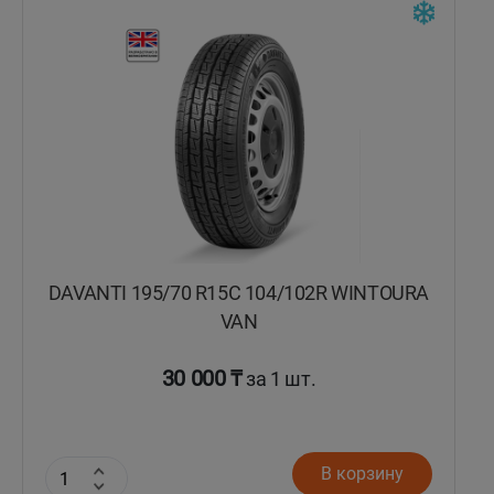
Кокшетау
Костанай
Кызылорда
Павлодар
Петропавловск
DAVANTI 195/70 R15C 104/102R WINTOURA
Семей
VAN
Талдыкорган
30 000 ₸
за 1 шт.
Тараз
В корзину
Темиртау