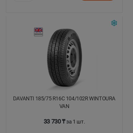
Уральск
Усть-Каменогорск
Шымкент
Экибастуз
Бишкек
DAVANTI 185/75 R16C 104/102R WINTOURA
VAN
33 730 ₸
за 1 шт.