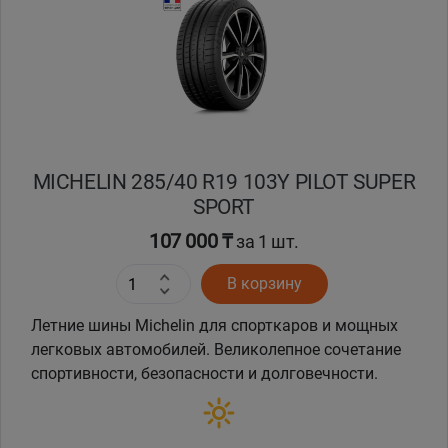
Кокшетау
Костанай
Кызылорда
MICHELIN 285/40 R19 103Y PILOT SUPER
Павлодар
SPORT
Петропавловск
107 000 ₸
за 1 шт.
В корзину
Семей
Летние шины Michelin для спорткаров и мощных
Талдыкорган
легковых автомобилей. Великолепное сочетание
спортивности, безопасности и долговечности.
Тараз
Темиртау