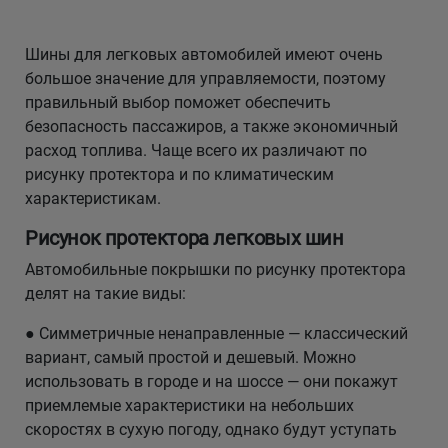
Кокшетау
Шины для легковых автомобилей имеют очень
большое значение для управляемости, поэтому
Костанай
правильный выбор поможет обеспечить
безопасность пассажиров, а также экономичный
Кызылорда
расход топлива. Чаще всего их различают по
рисунку протектора и по климатическим
Павлодар
характеристикам.
Рисунок протектора легковых шин
Петропавловск
Автомобильные покрышки по рисунку протектора
Семей
делят на такие виды:
● Симметричные ненаправленные — классический
Талдыкорган
вариант, самый простой и дешевый. Можно
использовать в городе и на шоссе — они покажут
Тараз
приемлемые характеристики на небольших
скоростях в сухую погоду, однако будут уступать
Темиртау