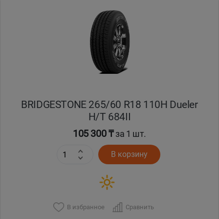
Уральск
Усть-Каменогорск
Шымкент
Экибастуз
BRIDGESTONE 265/60 R18 110H Dueler
H/T 684II
Бишкек
105 300 ₸
за 1 шт.
В корзину
В избранное
Сравнить