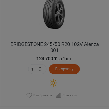
Кокшетау
Костанай
Кызылорда
BRIDGESTONE 245/50 R20 102V Alenza
Павлодар
001
Петропавловск
124 700 ₸
за 1 шт.
В корзину
Семей
Талдыкорган
Тараз
В избранное
Сравнить
Темиртау