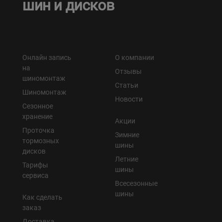
шин и дисков
Онлайн запись
О компании
на
Отзывы
шиномонтаж
Статьи
Шиномонтаж
Новости
Сезонное
хранение
Акции
Проточка
Зимние
тормозных
шины
дисков
Летние
Тарифы
шины
сервиса
Всесезонные
шины
Как сделать
заказ
Доставка