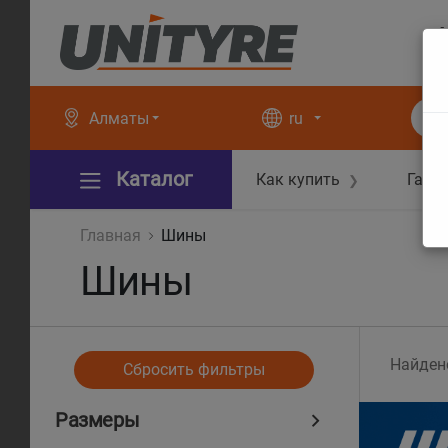
+
+
Алматы
ru
Каталог
Как купить
Гара
❯
Главная
Шины
Шины
Найден
Сбросить фильтры
Размеры