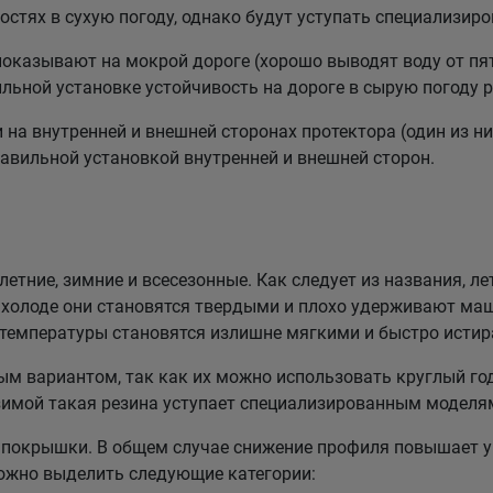
стях в сухую погоду, однако будут уступать специализи
казывают на мокрой дороге (хорошо выводят воду от пят
льной установке устойчивость на дороге в сырую погоду р
а внутренней и внешней сторонах протектора (один из них
равильной установкой внутренней и внешней сторон.
етние, зимние и всесезонные. Как следует из названия, ле
холоде они становятся твердыми и плохо удерживают маш
 температуры становятся излишне мягкими и быстро истир
 вариантом, так как их можно использовать круглый год
зимой такая резина уступает специализированным моделя
покрышки. В общем случае снижение профиля повышает у
можно выделить следующие категории: