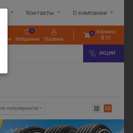
нах
Контакты
О компании
Корзина
0
0
0
0 тг
нение
Избранное
Профиль
АКЦИИ
по популярности