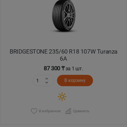
Кокшетау
Костанай
Кызылорда
BRIDGESTONE 235/60 R18 107W Turanza
Павлодар
6A
Петропавловск
87 300 ₸
за 1 шт.
В корзину
Семей
Талдыкорган
Тараз
В избранное
Сравнить
Темиртау