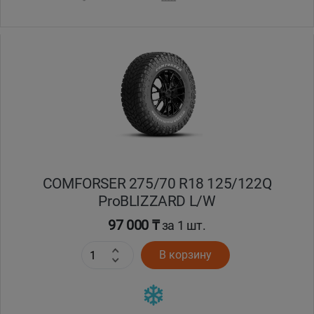
Уральск
Усть-Каменогорск
Шымкент
Экибастуз
Бишкек
COMFORSER 275/70 R18 125/122Q
ProBLIZZARD L/W
97 000 ₸
за 1 шт.
В корзину