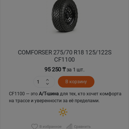
Кокшетау
Костанай
Кызылорда
COMFORSER 275/70 R18 125/122S
Павлодар
CF1100
Петропавловск
95 250 ₸
за 1 шт.
В корзину
Семей
CF1100 — это
A/T-шина
для тех, кто хочет комфорта
Талдыкорган
на трассе и уверенности за её пределами.
Тараз
В избранное
Сравнить
Темиртау