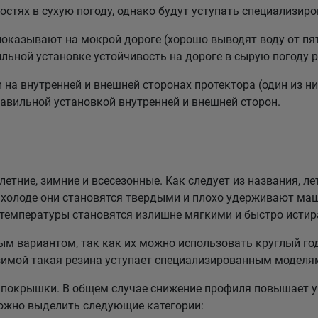
стях в сухую погоду, однако будут уступать специализи
казывают на мокрой дороге (хорошо выводят воду от пят
льной установке устойчивость на дороге в сырую погоду р
а внутренней и внешней сторонах протектора (один из них
равильной установкой внутренней и внешней сторон.
етние, зимние и всесезонные. Как следует из названия, ле
холоде они становятся твердыми и плохо удерживают маш
 температуры становятся излишне мягкими и быстро истир
 вариантом, так как их можно использовать круглый год
зимой такая резина уступает специализированным моделя
покрышки. В общем случае снижение профиля повышает у
можно выделить следующие категории: