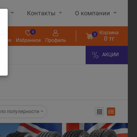
нах
Контакты
О компании
Корзина
0
0
0
0 тг
нение
Избранное
Профиль
АКЦИИ
по популярности