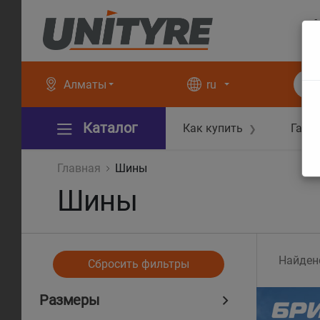
+
+
Алматы
ru
Каталог
Как купить
Гара
❯
Главная
Шины
Шины
Найден
Сбросить фильтры
Размеры