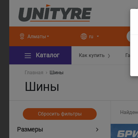
+
+
Алматы
ru
Каталог
Как купить
Гара
❯
Главная
Шины
Шины
Найден
Сбросить фильтры
Размеры