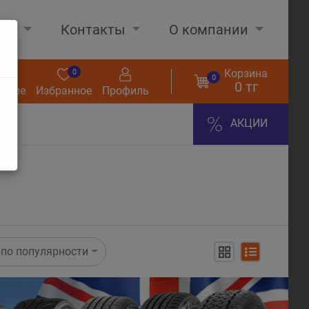
нах
Контакты
О компании
Корзина
0
0
0
0 тг
нение
Избранное
Профиль
АКЦИИ
по популярности