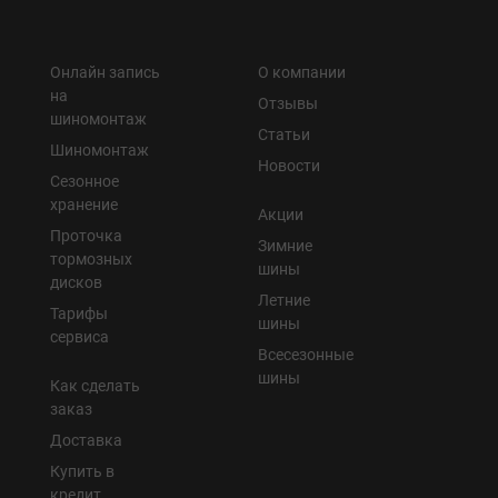
Кокшетау
Онлайн запись
О компании
Цена
Костанай
на
Отзывы
шиномонтаж
Статьи
Шиномонтаж
Кызылорда
Новости
Сезонное
Сезон
хранение
Павлодар
Акции
Проточка
Зимние
тормозных
Петропавловск
шины
Доставка
дисков
Летние
Тарифы
Семей
шины
сервиса
Всесезонные
Тип транспорта
Талдыкорган
шины
Как сделать
заказ
Тараз
Доставка
Выгода
Купить в
Темиртау
кредит