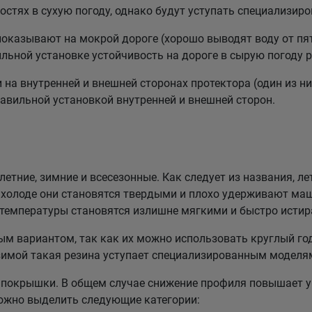
стях в сухую погоду, однако будут уступать специализи
казывают на мокрой дороге (хорошо выводят воду от пят
льной установке устойчивость на дороге в сырую погоду р
а внутренней и внешней сторонах протектора (один из них
равильной установкой внутренней и внешней сторон.
етние, зимние и всесезонные. Как следует из названия, ле
холоде они становятся твердыми и плохо удерживают маш
 температуры становятся излишне мягкими и быстро истир
 вариантом, так как их можно использовать круглый год
зимой такая резина уступает специализированным моделя
покрышки. В общем случае снижение профиля повышает у
можно выделить следующие категории: