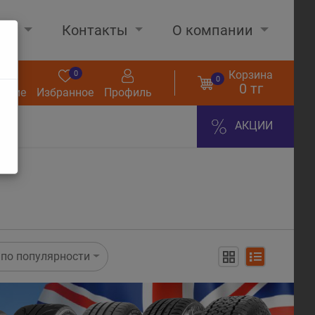
нах
Контакты
О компании
Корзина
0
0
0
0 тг
нение
Избранное
Профиль
АКЦИИ
по популярности