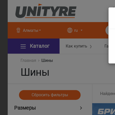
+
+
Алматы
ru
Каталог
Как купить
Гара
❯
Главная
Шины
Шины
Найден
Сбросить фильтры
Размеры