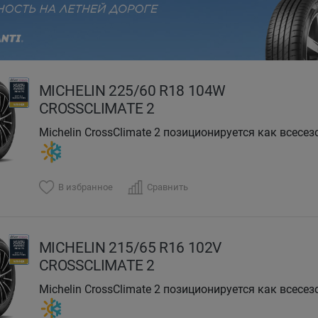
evious
MICHELIN 225/60 R18 104W
CROSSCLIMATE 2
Michelin CrossClimate 2 позиционируется как всесезонная шина премиум-класса c высокими
характеристиками.
В избранное
Сравнить
MICHELIN 215/65 R16 102V
CROSSCLIMATE 2
Michelin CrossClimate 2 позиционируется как всесезонная шина премиум-класса c высокими
характеристиками.