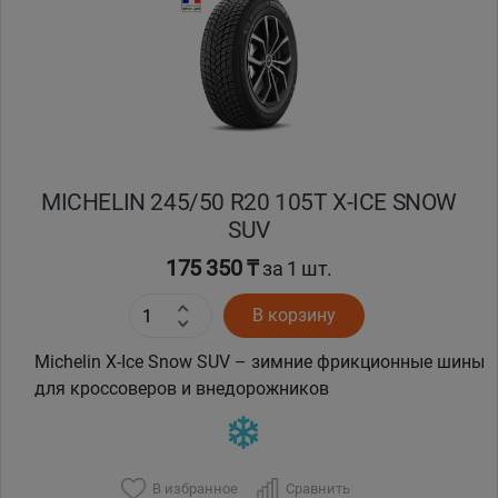
Кокшетау
Костанай
Кызылорда
MICHELIN 245/50 R20 105T X-ICE SNOW
Павлодар
SUV
Петропавловск
175 350 ₸
за 1 шт.
В корзину
Семей
Michelin X-Ice Snow SUV – зимние фрикционные шины
Талдыкорган
для кроссоверов и внедорожников
Тараз
В избранное
Сравнить
Темиртау