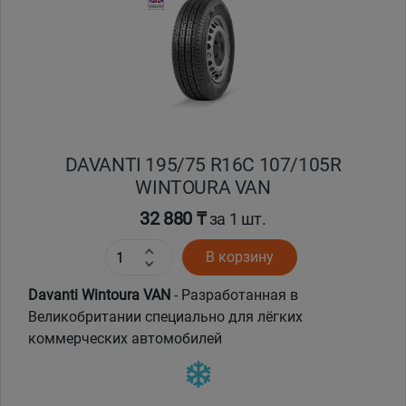
Кокшетау
Костанай
Кызылорда
DAVANTI 195/75 R16C 107/105R
Павлодар
WINTOURA VAN
Петропавловск
32 880 ₸
за 1 шт.
В корзину
Семей
Davanti Wintoura VAN
- Разработанная в
Талдыкорган
Великобритании специально для лёгких
коммерческих автомобилей
Тараз
Темиртау