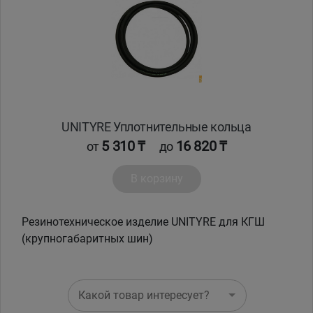
Кокшетау
Костанай
Кызылорда
UNITYRE Уплотнительные кольца
Павлодар
5 310 ₸
16 820 ₸
от
до
Петропавловск
В корзину
Семей
Резинотехническое изделие UNITYRE для КГШ
Талдыкорган
(крупногабаритных шин)
Тараз
Какой товар интересует?
Темиртау