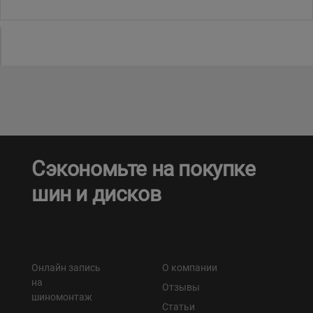
Уральск
Усть-Каменогорск
Шымкент
Экибастуз
Сэкономьте на покупке
Бишкек
шин и дисков
Онлайн запись
О компании
на
Отзывы
шиномонтаж
Статьи