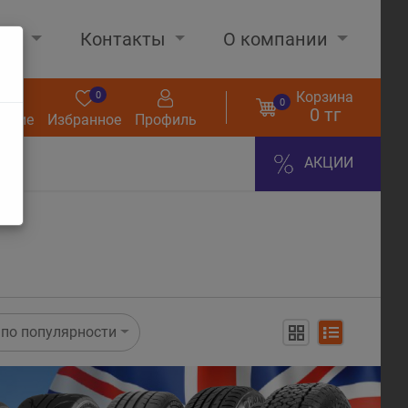
нах
Контакты
О компании
Корзина
0
0
0
0 тг
нение
Избранное
Профиль
АКЦИИ
по популярности