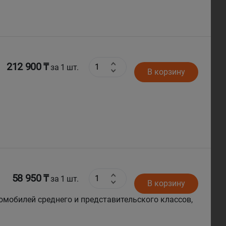
212 900 ₸
за 1 шт.
В корзину
58 950 ₸
за 1 шт.
В корзину
омобилей среднего и представительского классов,
nti DX640 для легковых автомобилей