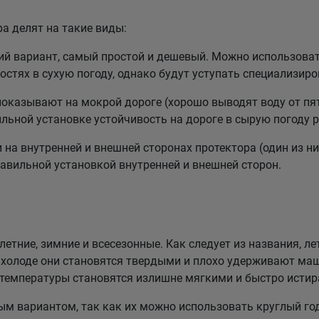
а делят на такие виды:
 вариант, самый простой и дешевый. Можно использовать
стях в сухую погоду, однако будут уступать специализи
казывают на мокрой дороге (хорошо выводят воду от пят
льной установке устойчивость на дороге в сырую погоду р
а внутренней и внешней сторонах протектора (один из них
равильной установкой внутренней и внешней сторон.
етние, зимние и всесезонные. Как следует из названия, ле
холоде они становятся твердыми и плохо удерживают маш
 температуры становятся излишне мягкими и быстро истир
 вариантом, так как их можно использовать круглый год