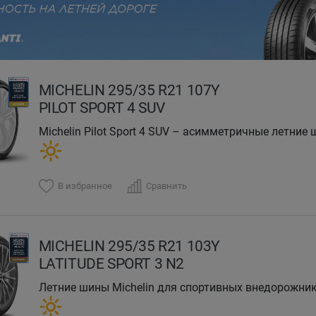
evious
MICHELIN 295/35 R21 107Y
PILOT SPORT 4 SUV
Michelin Pilot Sport 4 SUV – асимметричные летние шины класса UHP для мощных городских
внедорожников и кроссоверов
В избранное
Сравнить
MICHELIN 295/35 R21 103Y
LATITUDE SPORT 3 N2
Летние шины Michelin для спортивных внедорожни
разных типах покрытий.