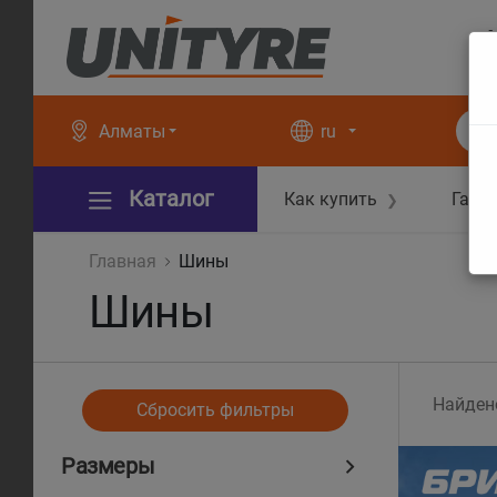
+
+
Алматы
ru
Каталог
Как купить
Гара
❯
Главная
Шины
Шины
Найден
Сбросить фильтры
Размеры