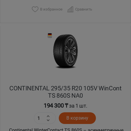
В избранное
Сравнить
Уральск
Усть-Каменогорск
Шымкент
Экибастуз
Бишкек
CONTINENTAL 295/35 R20 105V WinCont
TS 860S NA0
194 300 ₸
за 1 шт.
В корзину
Continental WinterContact TS 860S – асимметричные