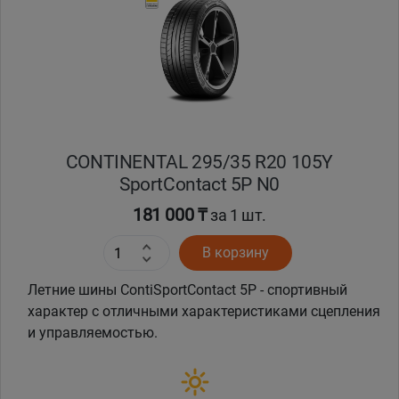
Кокшетау
Костанай
Кызылорда
CONTINENTAL 295/35 R20 105Y
Павлодар
SportContact 5P N0
Петропавловск
181 000 ₸
за 1 шт.
В корзину
Семей
Летние шины ContiSportContact 5P - спортивный
Талдыкорган
характер с отличными характеристиками сцепления
и управляемостью.
Тараз
Темиртау