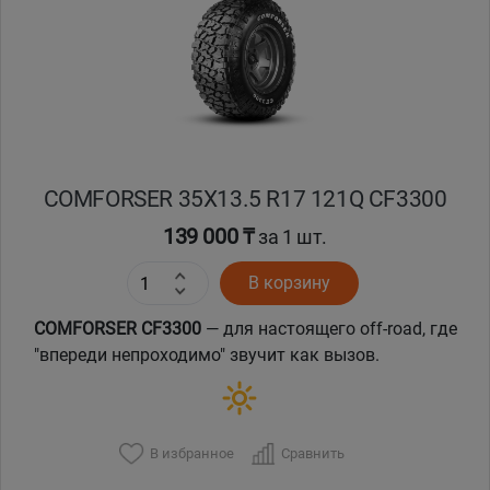
Кокшетау
Костанай
Кызылорда
COMFORSER 35X13.5 R17 121Q CF3300
Павлодар
139 000 ₸
за 1 шт.
Петропавловск
В корзину
Семей
COMFORSER CF3300
— для настоящего off-road, где
"впереди непроходимо" звучит как вызов.
Талдыкорган
Тараз
В избранное
Сравнить
Темиртау