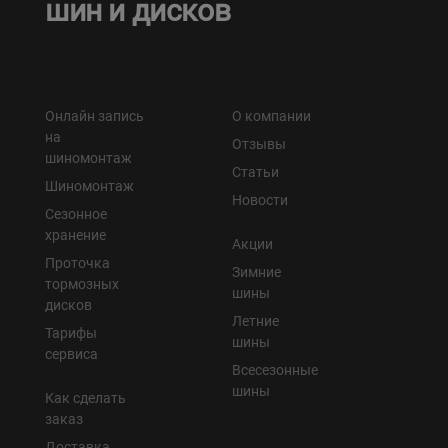
шин и дисков
Онлайн запись
О компании
на
Отзывы
шиномонтаж
Статьи
Шиномонтаж
Новости
Сезонное
хранение
Акции
Проточка
Зимние
тормозных
шины
дисков
Летние
Тарифы
шины
сервиса
Всесезонные
шины
Как сделать
заказ
Доставка