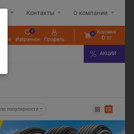
нах
Контакты
О компании
Корзина
0
0
0
0 тг
нение
Избранное
Профиль
АКЦИИ
по популярности