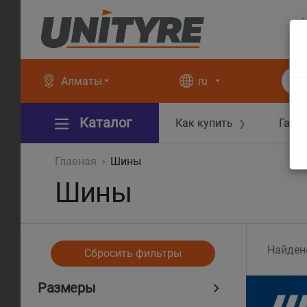
+
+
Алматы
ru
Каталог
Как купить
Гара
❯
Главная
Шины
Шины
Найден
Сбросить фильтры
Размеры