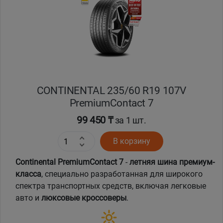
Кокшетау
Костанай
Кызылорда
CONTINENTAL 235/60 R19 107V
Павлодар
PremiumContact 7
Петропавловск
99 450 ₸
за 1 шт.
В корзину
Семей
Continental PremiumContact 7
-
летняя шина премиум-
Талдыкорган
класса
, специально разработанная для широкого
спектра транспортных средств, включая легковые
Тараз
авто и
люксовые кроссоверы
.
Темиртау