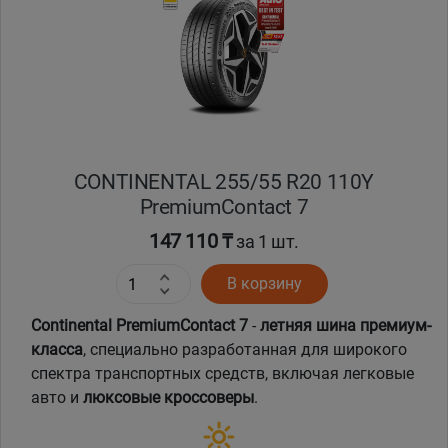
Кокшетау
Костанай
Кызылорда
CONTINENTAL 255/55 R20 110Y
Павлодар
PremiumContact 7
Петропавловск
147 110 ₸
за 1 шт.
В корзину
Семей
Continental PremiumContact 7
-
летняя шина премиум-
Талдыкорган
класса
, специально разработанная для широкого
спектра транспортных средств, включая легковые
Тараз
авто и
люксовые кроссоверы
.
Темиртау