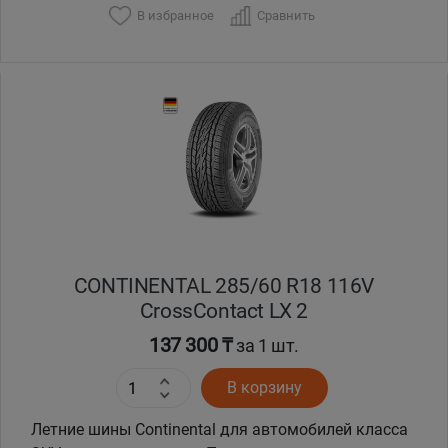
В избранное
Сравнить
Уральск
Усть-Каменогорск
Шымкент
Экибастуз
Бишкек
CONTINENTAL 285/60 R18 116V
CrossContact LX 2
137 300 ₸
за 1 шт.
В корзину
Летние шины Continental для автомобилей класса