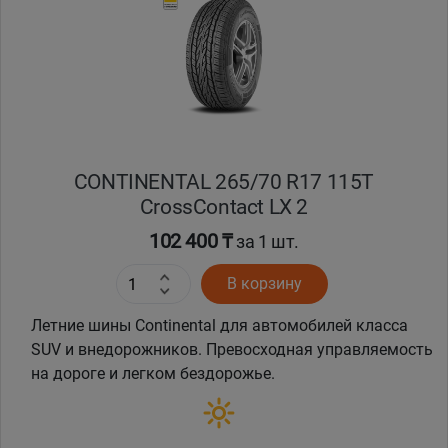
Кокшетау
Костанай
Кызылорда
CONTINENTAL 265/70 R17 115T
Павлодар
CrossContact LX 2
Петропавловск
102 400 ₸
за 1 шт.
В корзину
Семей
Летние шины Continental для автомобилей класса
Талдыкорган
SUV и внедорожников. Превосходная управляемость
на дороге и легком бездорожье.
Тараз
Темиртау