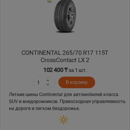
Кокшетау
Костанай
Кызылорда
CONTINENTAL 265/70 R17 115T
Павлодар
CrossContact LX 2
Петропавловск
102 400 ₸
за 1 шт.
В корзину
Семей
Летние шины Continental для автомобилей класса
Талдыкорган
SUV и внедорожников. Превосходная управляемость
на дороге и легком бездорожье.
Тараз
Темиртау