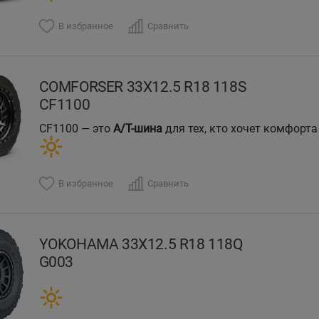
В избранное
Сравнить
COMFORSER 33X12.5 R18 118S
CF1100
CF1100 — это
A/T-шина
для тех, кто хочет комфорта
В избранное
Сравнить
YOKOHAMA 33X12.5 R18 118Q
G003