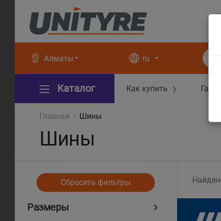
+
+
Алматы
ru
Каталог
Как купить
Гара
❯
Главная
Шины
Шины
Найден
Сбросить фильтры
Размеры