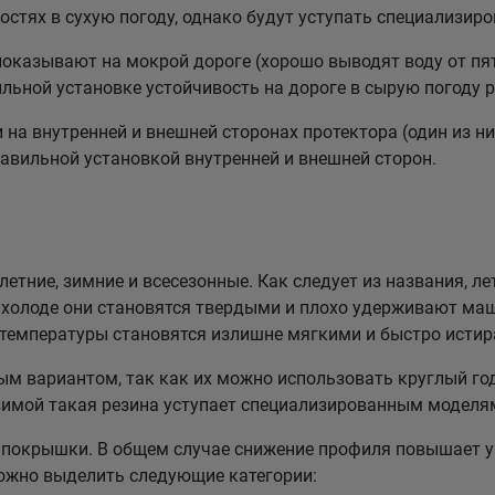
стях в сухую погоду, однако будут уступать специализи
казывают на мокрой дороге (хорошо выводят воду от пят
льной установке устойчивость на дороге в сырую погоду р
а внутренней и внешней сторонах протектора (один из них
равильной установкой внутренней и внешней сторон.
етние, зимние и всесезонные. Как следует из названия, ле
холоде они становятся твердыми и плохо удерживают маш
 температуры становятся излишне мягкими и быстро истир
 вариантом, так как их можно использовать круглый год
зимой такая резина уступает специализированным моделя
покрышки. В общем случае снижение профиля повышает у
можно выделить следующие категории: