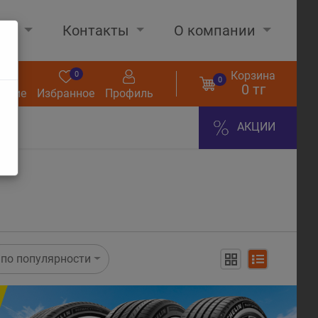
нах
Контакты
О компании
Корзина
0
0
0
0 тг
нение
Избранное
Профиль
АКЦИИ
по популярности