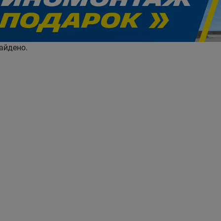
evious
айдено.