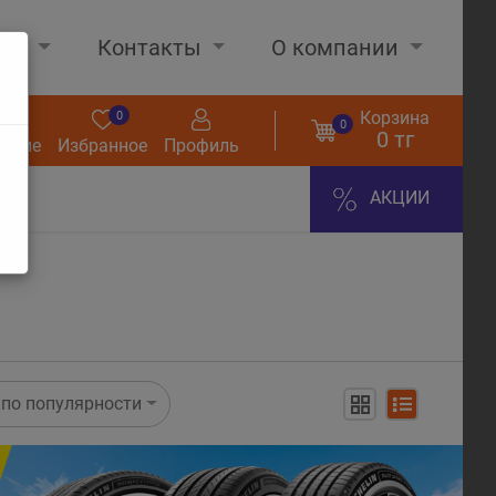
нах
Контакты
О компании
Корзина
0
0
0
0 тг
нение
Избранное
Профиль
АКЦИИ
по популярности