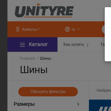
+
+
Алматы
ru
Каталог
Как купить
Гара
❯
Главная
Шины
Шины
Найден
Сбросить фильтры
Размеры