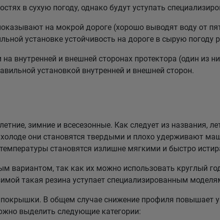
стях в сухую погоду, однако будут уступать специализи
казывают на мокрой дороге (хорошо выводят воду от пят
льной установке устойчивость на дороге в сырую погоду р
а внутренней и внешней сторонах протектора (один из них
равильной установкой внутренней и внешней сторон.
етние, зимние и всесезонные. Как следует из названия, ле
холоде они становятся твердыми и плохо удерживают маш
 температуры становятся излишне мягкими и быстро истир
 вариантом, так как их можно использовать круглый год
зимой такая резина уступает специализированным моделя
покрышки. В общем случае снижение профиля повышает у
можно выделить следующие категории: