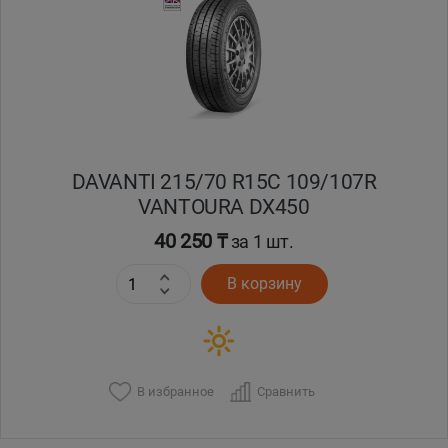
Кокшетау
Костанай
Кызылорда
DAVANTI 215/70 R15C 109/107R
Павлодар
VANTOURA DX450
Петропавловск
40 250 ₸
за 1 шт.
В корзину
Семей
Талдыкорган
Тараз
В избранное
Сравнить
Темиртау