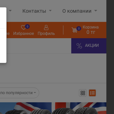
нах
Контакты
О компании
Корзина
0
0
0
0 тг
нение
Избранное
Профиль
АКЦИИ
по популярности