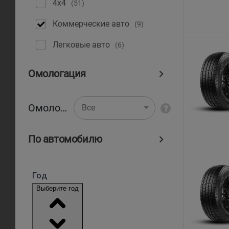
4x4
(51)
Коммерческие авто
(9)
Легковые авто
(6)
Омологация
Омологация
Все
По автомобилю