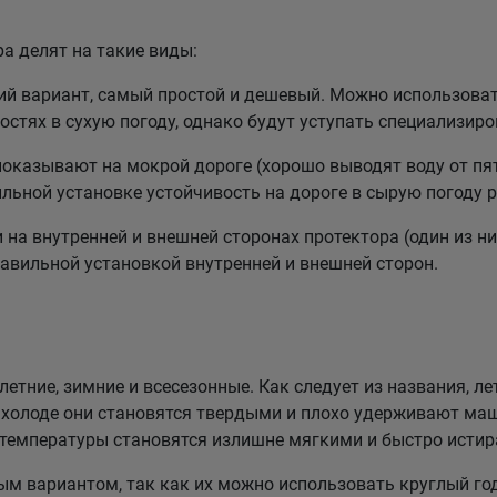
а делят на такие виды:
 вариант, самый простой и дешевый. Можно использовать
стях в сухую погоду, однако будут уступать специализи
казывают на мокрой дороге (хорошо выводят воду от пят
льной установке устойчивость на дороге в сырую погоду р
а внутренней и внешней сторонах протектора (один из них
равильной установкой внутренней и внешней сторон.
етние, зимние и всесезонные. Как следует из названия, ле
холоде они становятся твердыми и плохо удерживают маш
 температуры становятся излишне мягкими и быстро истир
 вариантом, так как их можно использовать круглый год