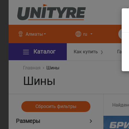
+
+
Алматы
ru
Каталог
Как купить
Гара
❯
Главная
Шины
Шины
Найден
Сбросить фильтры
Размеры